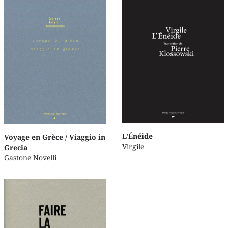
L'Énéide
Voyage en Grèce / Viaggio in
Virgile
Grecia
Gastone Novelli